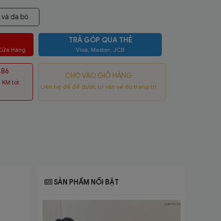
và da bò
TRẢ GÓP QUA THẺ
 Cửa Hàng
Visa, Master, JCB
486
CHO VÀO GIỎ HÀNG
 KM tốt
Liên hệ để để được tư vấn về đồ trang trí
SẢN PHẨM NỔI BẬT