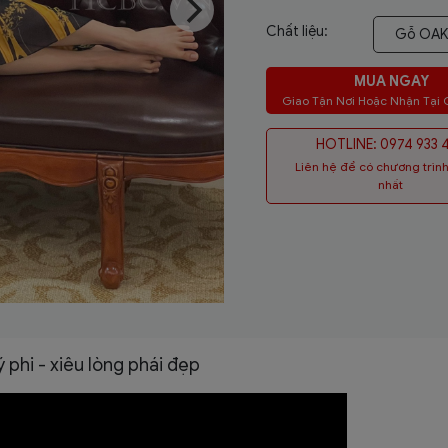
Chất liệu:
Gỗ OAK 
MUA NGAY
Giao Tận Nơi Hoặc Nhận Tại
HOTLINE: 0974 933 
Liên hệ để có chương trình
nhất
 phi - xiêu lòng phái đẹp