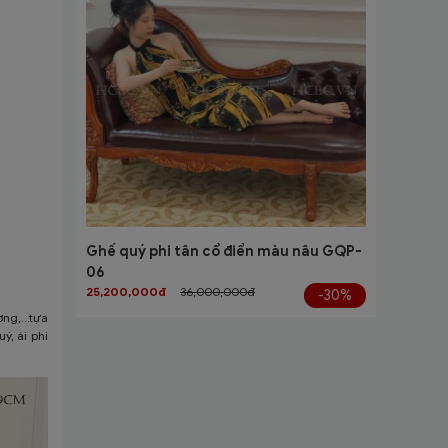
Ghế quý phi tân cổ điển màu nâu GQP-
06
25,200,000đ
36,000,000đ
-30%
g,...tựa
, ái phi