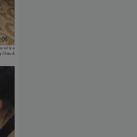
y xử lý 6
g Châu Á