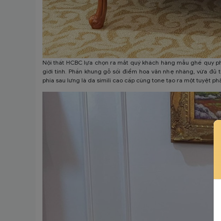
Nội thất HCBC lựa chọn ra mắt quý khách hàng mẫu ghế quy phi
giới tính. Phần khung gỗ sồi điểm hoa văn nhẹ nhàng, vừa đủ 
phía sau lưng là da simili cao cấp cùng tone tạo ra một tuyệt p