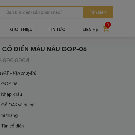
Tìm kiếm
0
GIỚI THIỆU
TIN TỨC
LIÊN HỆ
N CỔ ĐIỂN MÀU NÂU GQP-06
6,000,000đ
m VAT + Vận chuyển)
GQP-06
Nhập khẩu
Gỗ OAK và da bò
18 tháng
Tân cổ điển