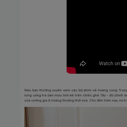
Nếu bạn thường xuyên xem các bộ phim về hoàng cung Trung Q
lưng uống trà bàn mưu tính kế trên chiếc ghế Tây - đó chính 
của vương gia & hoàng thượng thời xưa. Cho đến hôm nay, nó tr