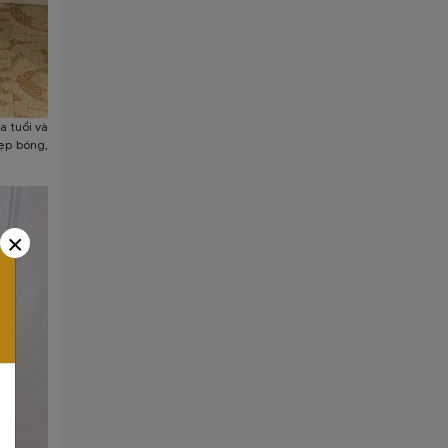
a tuổi và
đẹp bóng,
×