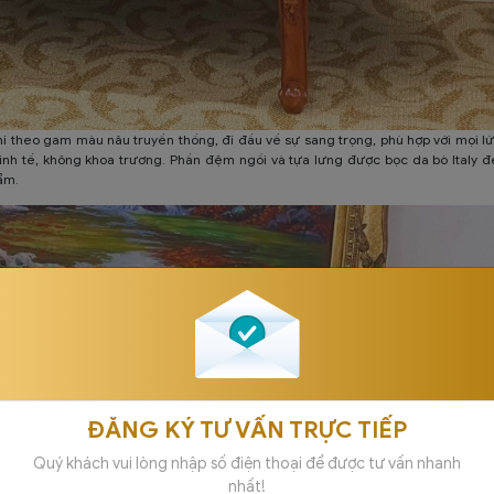
 theo gam màu nâu truyền thống, đi đầu về sự sang trọng, phù hợp với mọi lứ
tinh tế, không khoa trương. Phần đệm ngồi và tựa lưng được bọc da bò Italy 
hẩm.
ĐĂNG KÝ TƯ VẤN TRỰC TIẾP
Quý khách vui lòng nhập số điện thoại để được tư vấn nhanh
nhất!