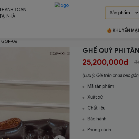
THANH TOÁN
TẠI NHÀ
KHUYẾN MẠI
âu GQP-06
GHẾ QUÝ PHI TÂ
25,200,000đ
3
(Lưu ý: Giá trên chưa bao gồ
Mã sản phẩm
Xuất xứ
Chất liệu
Bảo hành
Phong cách