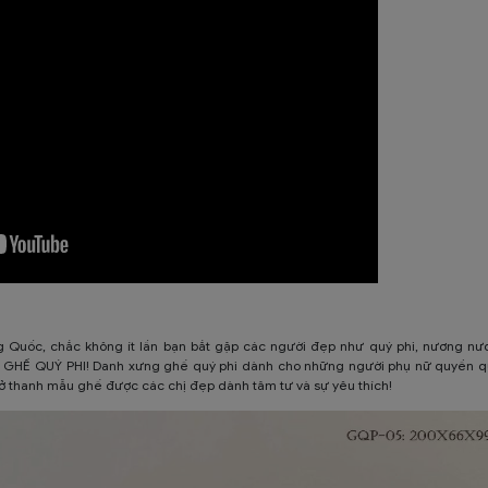
uốc, chắc không ít lần bạn bắt gặp các người đẹp như quý phi, nương nươn
là GHẾ QUÝ PHI! Danh xưng ghế quý phi dành cho những người phụ nữ quyền quý
ở thanh mẫu ghế được các chị đẹp dành tâm tư và sự yêu thích!