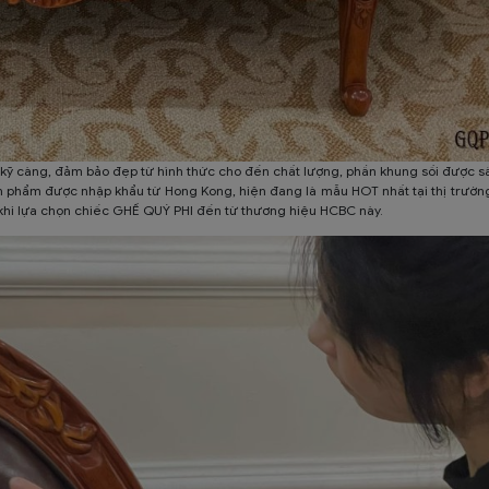
kỹ càng, đảm bảo đẹp từ hình thức cho đến chất lượng, phần khung sồi được sấ
 phẩm được nhập khẩu từ Hong Kong, hiện đang là mẫu HOT nhất tại thị trườn
 khi lựa chọn chiếc GHẾ QUÝ PHI đến từ thương hiệu HCBC này.