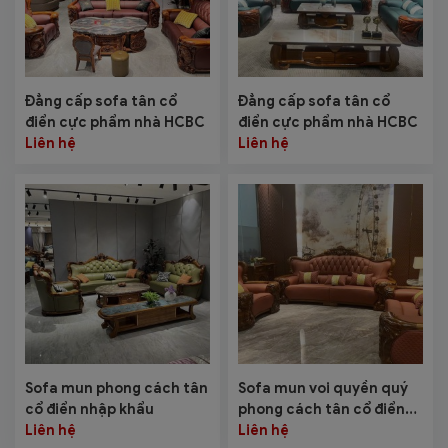
Đẳng cấp sofa tân cổ
Đẳng cấp sofa tân cổ
điển cực phẩm nhà HCBC
điển cực phẩm nhà HCBC
Liên hệ
Liên hệ
Sofa mun phong cách tân
Sofa mun voi quyền quý
cổ điển nhập khẩu
phong cách tân cổ điển
Liên hệ
nhập khẩu SF-9128
Liên hệ