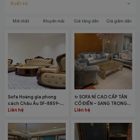
Xuất xứ
Mới nhất
Khuyến mãi
Giá tăng dần
Giá giảm dần
Sofa Hoàng gia phong
✨ SOFA NỈ CAO CẤP TÂN
cách Châu Âu SF-8859-
CỔ ĐIỂN – SANG TRỌNG
G15
Liên hệ
NGAY TỪ ÁNH NHÌN ĐẦU
Liên hệ
TIÊN ✨