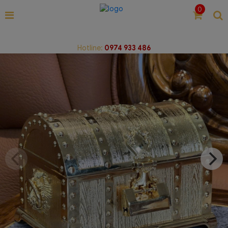
0
Hotline:
0974 933 486