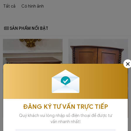
Tất cả
Có hình ảnh
SẢN PHẨM NỔI BẬT
×
ĐĂNG KÝ TƯ VẤN TRỰC TIẾP
Quý khách vui lòng nhập số điện thoại để được tư
vấn nhanh nhất!
Tủ kệ trang trí gỗ 5 ngăn tân
Tủ kệ trang trí gỗ tân cổ