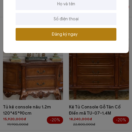
cổ điển nhập khẩu TU-HR108
điển nhập khẩu TU-03
7,120,000đ
7,120,000đ
-20%
-20%
8,900,000đ
8,900,000đ
Đăng ký ngay
Tủ kệ console nâu 1.2m
Kệ Tủ Console Gỗ Tân Cổ
120*45*90cm
Điển mã TU-07-1,4M
15,920,000đ
18,240,000đ
-20%
-20%
19,900,000đ
22,800,000đ