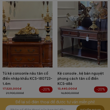
Tủ kệ consonle nâu tân cổ
Kệ console , kệ bán nguyệt
điển nhập khẩu KCS-180723-
phong cách tân cổ điển
1.4m
KCS-686
17,520,000đ
13,440,000đ
-20%
-20%
21,900,000đ
16,800,000đ
Để lại số điện thoại để được tư vấn miễn phí!
TƯ VẤN NGAY