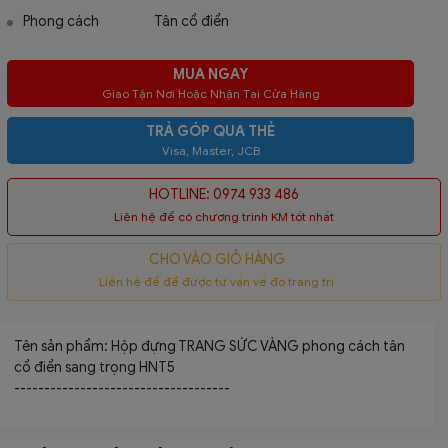
Phong cách
Tân cổ điển
MUA NGAY
Giao Tận Nơi Hoặc Nhận Tại Cửa Hàng
TRẢ GÓP QUA THẺ
Visa, Master, JCB
HOTLINE: 0974 933 486
Liên hệ để có chương trình KM tốt nhất
CHO VÀO GIỎ HÀNG
Liên hệ để để được tư vấn về đồ trang trí
Tên sản phẩm: Hộp đựng TRANG SỨC VÀNG phong cách tân
cổ điển sang trọng HNT5
------------------------------------