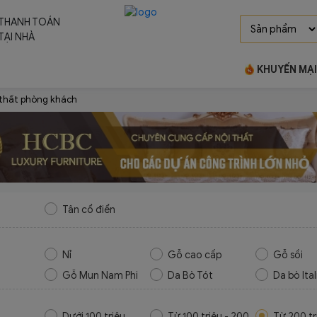
THANH TOÁN
TẠI NHÀ
KHUYẾN MẠI
 thất phòng khách
Tân cổ điển
Nỉ
Gỗ cao cấp
Gỗ sồi
Gỗ Mun Nam Phi
Da Bò Tót
Da bò Ital
Dưới 100 triệu
Từ 100 triệu - 200
Từ 200 tr