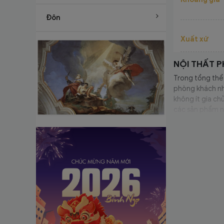
Đôn
Xuất xứ
NỘI THẤT 
Trong tổng thể 
phòng khách như
không ít gia ch
các sản phẩm nộ
thật tự hào khi