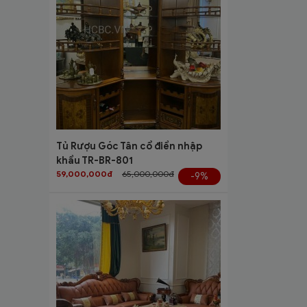
Tủ Rượu Góc Tân cổ điển nhập
khẩu TR-BR-801
59,000,000đ
65,000,000đ
-9%