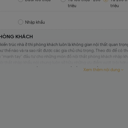
triệu
triệu
Nhập khẩu
PHÒNG KHÁCH
kiến trúc nhà ở thì phòng khách luôn là không gian nội thất quan trọng 
 thế nào và ra sao rất được các gia chủ chú trọng. Theo đó để có th
ủ “mạnh tay” đầu tư cho những món đồ nội thất phòng khách nhập khẩ
i thất nhập khẩu nói chung luôn sở hữu những ưu điểm vượt trội hơn r
 HCBC đã và đang trở thành một địa chỉ đồng hành đầy tin cậy trong lĩ
Xem thêm nội dung