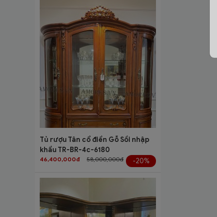
Tủ rượu Tân cổ điển Gỗ Sồi nhập
khẩu TR-BR-4c-6180
46,400,000đ
58,000,000đ
-20%