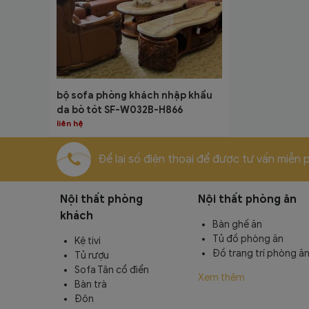
bộ sofa phòng khách nhập khẩu
da bò tót SF-W032B-H866
liên hệ
Để lại số điện thoại để được tư vấn miễn p
Nội thất phòng
Nội thất phòng ăn
khách
Bàn ghế ăn
Tủ đồ phòng ăn
Kệ tivi
Đồ trang trí phòng ă
Tủ rượu
Sofa Tân cổ điển
Xem thêm
Bàn trà
Đôn