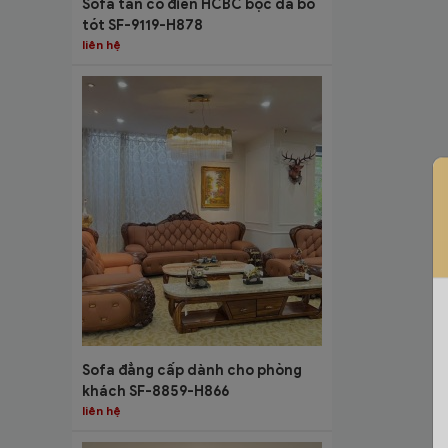
Sofa tân cổ điển HCBC bọc da bò
tót SF-9119-H878
liên hệ
Sofa đẳng cấp dành cho phòng
khách SF-8859-H866
liên hệ