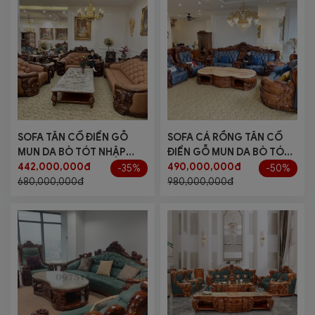
SOFA TÂN CỔ ĐIỂN GỖ
SOFA CÁ RỒNG TÂN CỔ
MUN DA BÒ TÓT NHẬP
ĐIỂN GỖ MUN DA BÒ TÓT
KHẨU
442,000,000đ
NHẬP KHẨU
490,000,000đ
-35%
-50%
680,000,000đ
980,000,000đ