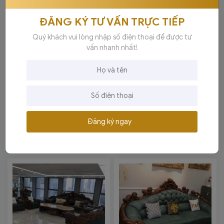
ĐĂNG KÝ TƯ VẤN TRỰC TIẾP
Quý khách vui lòng nhập số điện thoại để được tư
vấn nhanh nhất!
Sofa Nâu Đẳng Cấp Bán
SOFA GỖ MUN VIP ĐẲNG
Đăng ký ngay
Chạy Nhất HCBC
CẤP GIA CHỦ
315,000,000đ
476,000,000đ
-30%
-30%
450,000,000đ
680,000,000đ