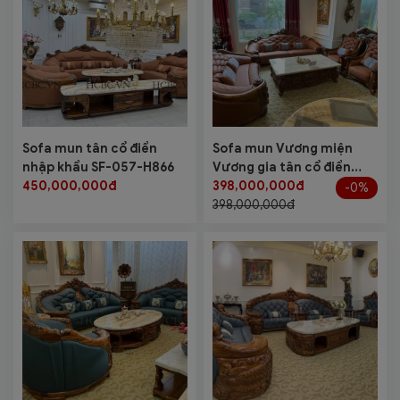
Sofa mun tân cổ điển
Sofa mun Vương miện
nhập khẩu SF-057-H866
Vương gia tân cổ điển
450,000,000đ
nhập khẩu SF-910-H866
398,000,000đ
-0%
398,000,000đ