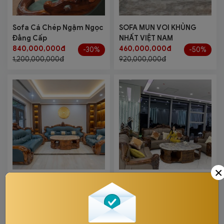
Sofa Cá Chép Ngậm Ngọc
SOFA MUN VOI KHỦNG
Đẳng Cấp
NHẤT VIỆT NAM
840,000,000đ
460,000,000đ
-30%
-50%
1,200,000,000đ
920,000,000đ
×
Sofa Gỗ Mun Ảnh Thật
Sofa Mun Họa Tiết Đầu
Giao Lắp Khách Hàng
VOI Quyền Quý
388,050,000đ
348,000,000đ
-35%
-40%
597,000,000đ
580,000,000đ