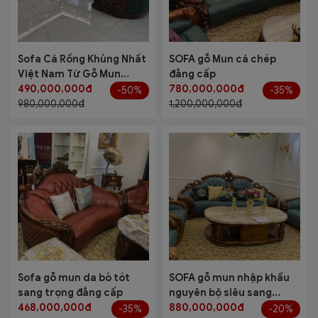
Sofa Cá Rồng Khủng Nhất
SOFA gỗ Mun cá chép
Việt Nam Từ Gỗ Mun
đẳng cấp
Nhập Khẩu
490,000,000đ
780,000,000đ
-50%
-35%
980,000,000đ
1,200,000,000đ
Sofa gỗ mun da bò tót
SOFA gỗ mun nhập khẩu
sang trọng đẳng cấp
nguyên bộ siêu sang
468,000,000đ
trọng
880,000,000đ
-35%
-20%