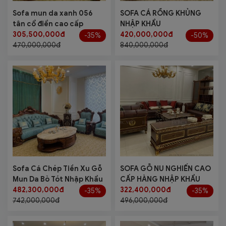
Sofa mun da xanh 056
SOFA CÁ RỒNG KHỦNG
tân cổ điển cao cấp
NHẬP KHẨU
305,500,000đ
420,000,000đ
-35%
-50%
470,000,000đ
840,000,000đ
Sofa Cá Chép Tiền Xu Gỗ
SOFA GỖ NU NGHIẾN CAO
Mun Da Bò Tót Nhập Khẩu
CẤP HÀNG NHẬP KHẨU
482,300,000đ
322,400,000đ
-35%
-35%
742,000,000đ
496,000,000đ