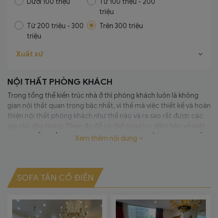
Dưới 100 triệu
Từ 100 triệu - 200
triệu
Từ 200 triệu - 300
Trên 300 triệu
triệu
Xuất xứ
NỘI THẤT PHÒNG KHÁCH
Trong tổng thể kiến trúc nhà ở thì phòng khách luôn là không
gian nội thất quan trọng bậc nhất, vì thế mà việc thiết kế và hoàn
thiện nội thất phòng khách như thế nào và ra sao rất được các
gia chủ chú trọng. Theo đó để có thể cùng lúc đảm bảo về mặt
tiện nghi lẫn thẩm mỹ thì đã có không ít gia chủ “mạnh tay” đầu
Xem thêm nội dung
tư cho những món đồ nội thất phòng khách nhập khẩu. Đây là
điều hoàn toàn dễ hiểu khi mà từ trước đến nay các sản phẩm
nội thất nhập khẩu nói chung luôn sở hữu những ưu điểm vượt
SOFA TÂN CỔ ĐIỂN
trội hơn rất nhiều so với các sản phẩm được sản xuất nội địa. Và
thật tự hào khi HCBC đã và đang trở thành một địa chỉ đồng
hành đầy tin cậy trong lĩnh vực này.