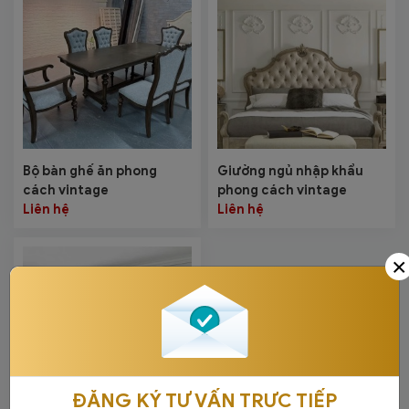
Bộ bàn ghế ăn phong
Giường ngủ nhập khẩu
cách vintage
phong cách vintage
Liên hệ
Liên hệ
×
ĐĂNG KÝ TƯ VẤN TRỰC TIẾP