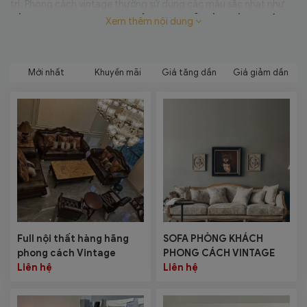
trị. Phong cách vintage thường sử dụng các màu sắc nhạt như
hồng, xanh dương và kem, chất liệu như gỗ, đồng hồ, tranh ảnh
Xem thêm nội dung
và hoa văn.
Mới nhất
Khuyến mãi
Giá tăng dần
Giá giảm dần
Full nội thất hàng hãng
SOFA PHÒNG KHÁCH
phong cách Vintage
PHONG CÁCH VINTAGE
Liên hệ
Liên hệ