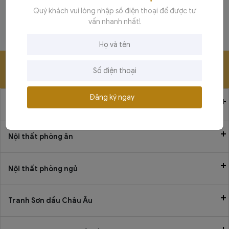
Quý khách vui lòng nhập số điện thoại để được tư
Giường ngủ nhập khẩu
vấn nhanh nhất!
phong cách vintage
Liên hệ
Để lại số điện thoại để được tư vấn miễn phí!
TƯ VẤN NGAY
Đăng ký ngay
Nội thất phòng khách
Nội thất phòng ăn
Nội thất phòng ngủ
Tranh Sơn dầu Châu Âu